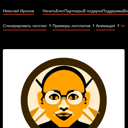
Николай Иронов
Начать
Блог
Партнеры
В подарок
Поддержка
Во
кит
Сгенерировать логотип
Примеры логотипов
Анимация