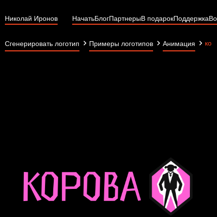
Николай Иронов
Начать
Блог
Партнеры
В подарок
Поддержка
Во
кор
Сгенерировать логотип
Примеры логотипов
Анимация