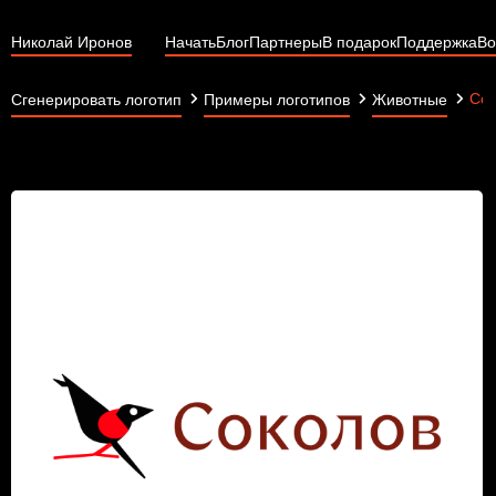
Николай Иронов
Начать
Блог
Партнеры
В подарок
Поддержка
Во
Сок
Сгенерировать логотип
Примеры логотипов
Животные