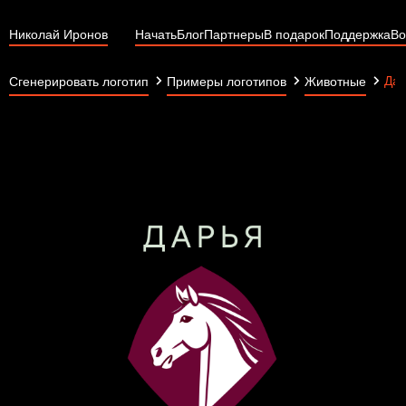
Николай Иронов
Начать
Блог
Партнеры
В подарок
Поддержка
Во
Дар
Сгенерировать логотип
Примеры логотипов
Животные