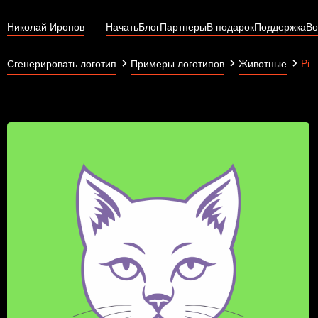
Николай Иронов
Начать
Блог
Партнеры
В подарок
Поддержка
Во
Pir
Сгенерировать логотип
Примеры логотипов
Животные