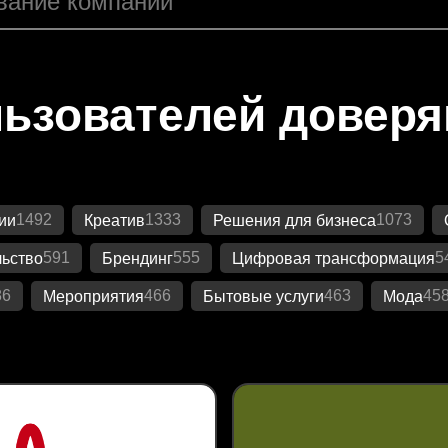
ьзователей довер
1492
1333
1073
ии
Креатив
Решения для бизнеса
591
555
5
ьство
Брендинг
Цифровая трансформация
86
466
463
45
Мероприятия
Бытовые услуги
Мода