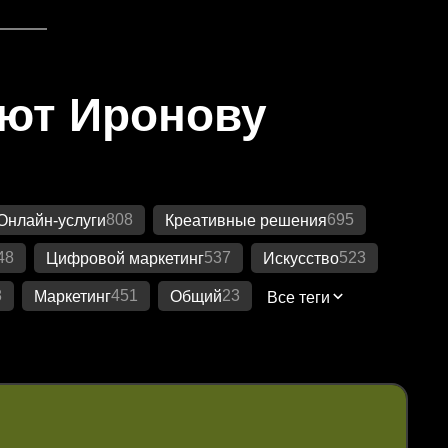
яют Иронову
808
695
Онлайн-услуги
Креативные решения
48
537
523
Цифровой маркетинг
Искусство
8
451
23
Маркетинг
Общий
Все теги