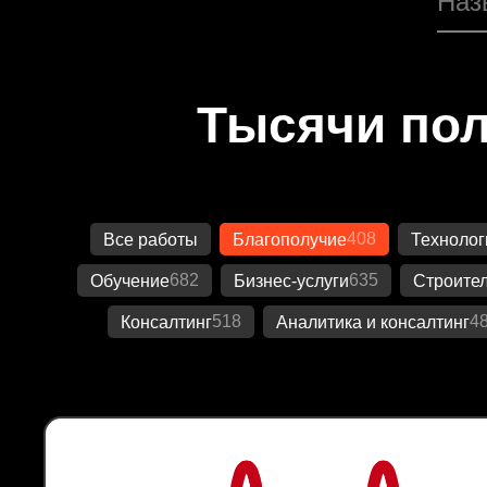
Тысячи пол
408
Все работы
Благополучие
Технолог
682
635
Обучение
Бизнес-услуги
Строител
518
4
Консалтинг
Аналитика и консалтинг