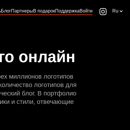
ь
Блог
Партнеры
В подарок
Поддержка
Войти
Ru
го онлайн
рех миллионов логотипов
количество логотипов для
ческий блог. В портфолио
ики и стили, отвечающие