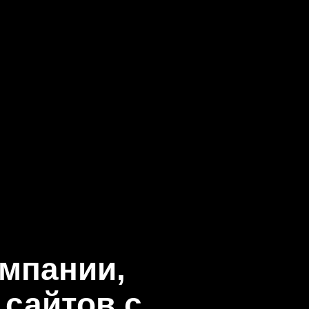
омпании,
сайтов с