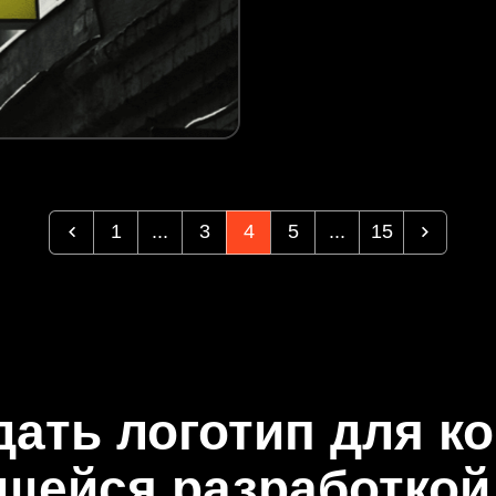
1
...
3
4
5
...
15
дать логотип для к
щейся разработкой 