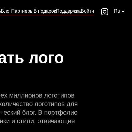
ь
Блог
Партнеры
В подарок
Поддержка
Войти
Ru
ать лого
рех миллионов логотипов
количество логотипов для
ческий блог. В портфолио
ики и стили, отвечающие