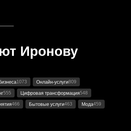
яют Иронову
1073
809
бизнеса
Онлайн-услуги
555
548
нг
Цифровая трансформация
466
463
459
иятия
Бытовые услуги
Мода