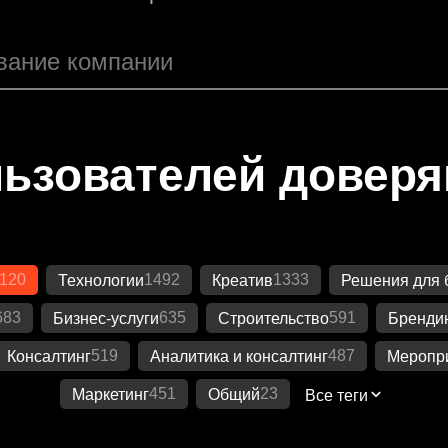
ьзователей довер
120
1492
1333
Технологии
Креатив
Решения для 
683
635
591
Бизнес-услуги
Строительство
Бренди
519
487
Консалтинг
Аналитика и консалтинг
Меропр
451
23
Маркетинг
Общий
Все теги