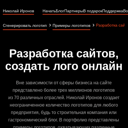
Николай Иронов
Начать
Блог
Партнеры
В подарок
Поддержка
Во
Разработка сайт
Сгенерировать логотип
Примеры логотипов
Разработка сайтов,
создать лого онлайн
Вне зависимости от сферы бизнеса на сайте
представлено более трех миллионов логотипов
из 70 различных отраслей. Николай Иронов создает
неограниченное количество логотипов для любого
предприятия, будь то строительная компания или
гастрономический блог. В портфолио представлены
примеры логотипов, охватывающих различные