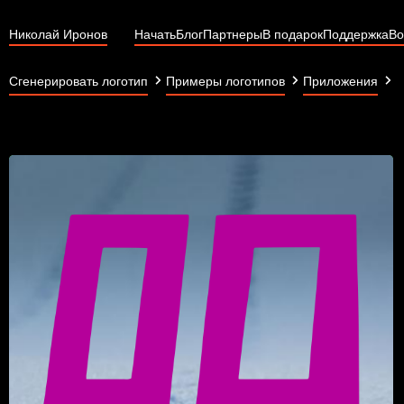
Николай Иронов
Начать
Блог
Партнеры
В подарок
Поддержка
Во
O
Сгенерировать логотип
Примеры логотипов
Приложения