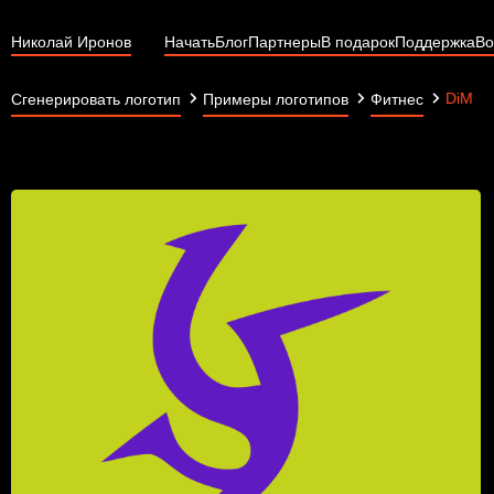
Николай Иронов
Начать
Блог
Партнеры
В подарок
Поддержка
Во
DiM
Сгенерировать логотип
Примеры логотипов
Фитнес