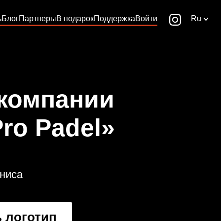
ь
Блог
Партнеры
В подарок
Поддержка
Войти
Ru
 компании
Pro Padel»
ениса
 логотип