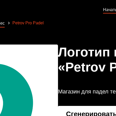
Начат
Petrov Pro Padel
ес
Логотип
«Petrov 
Магазин для падел т
Сгенерировать