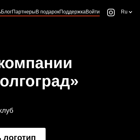
ь
Блог
Партнеры
В подарок
Поддержка
Войти
Ru
 компании
олгоград»
клуб
 логотип