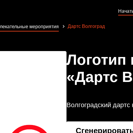
Начат
Дартс Волгоград
лекательные мероприятия
Логотип
«Дартс В
Волгоградский дартс 
Сгенерировать