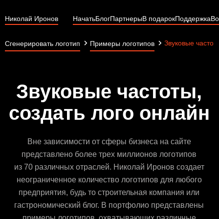
Николай Иронов
Начать
Блог
Партнеры
В подарок
Поддержка
Во
Звуковые частот
Сгенерировать логотип
Примеры логотипов
Звуковые частоты,
создать лого онлайн
Вне зависимости от сферы бизнеса на сайте
представлено более трех миллионов логотипов
из 70 различных отраслей. Николай Иронов создает
неограниченное количество логотипов для любого
предприятия, будь то строительная компания или
гастрономический блог. В портфолио представлены
примеры логотипов, охватывающих различные