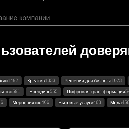
ьзователей довер
1492
1333
1073
огии
Креатив
Решения для бизнеса
591
555
5
ьство
Брендинг
Цифровая трансформация
86
466
463
45
Мероприятия
Бытовые услуги
Мода