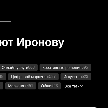
яют Иронову
808
695
Онлайн-услуги
Креативные решения
48
537
523
Цифровой маркетинг
Искусство
8
451
23
Маркетинг
Общий
Все теги