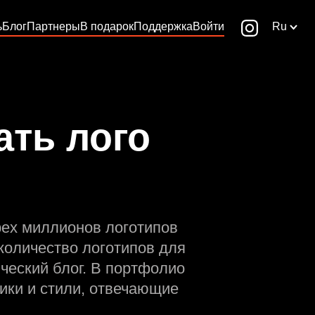
ь
Блог
Партнеры
В подарок
Поддержка
Войти
Ru
ать лого
рех миллионов логотипов
количество логотипов для
ческий блог. В портфолио
ики и стили, отвечающие