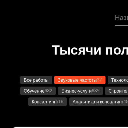
Тысячи пол
37
Все работы
Звуковые частоты
Технол
682
635
Обучение
Бизнес-услуги
Строител
518
4
Консалтинг
Аналитика и консалтинг