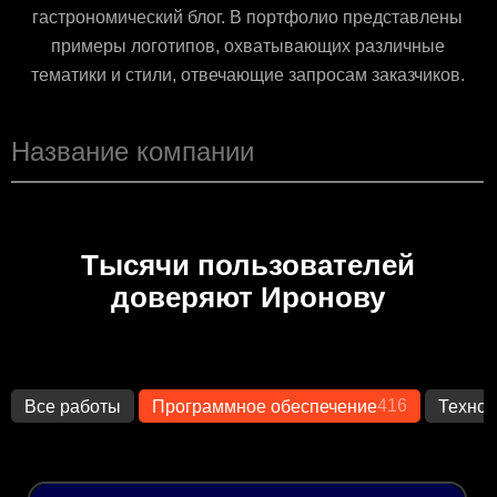
гастрономический блог. В портфолио представлены
примеры логотипов, охватывающих различные
тематики и стили, отвечающие запросам заказчиков.
Тысячи пользователей
доверяют Иронову
416
Все работы
Программное обеспечение
Технол