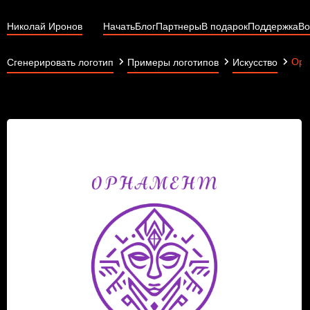
Николай Иронов
Начать
Блог
Партнеры
В подарок
Поддержка
Во
Орн
Сгенерировать логотип
Примеры логотипов
Искусство