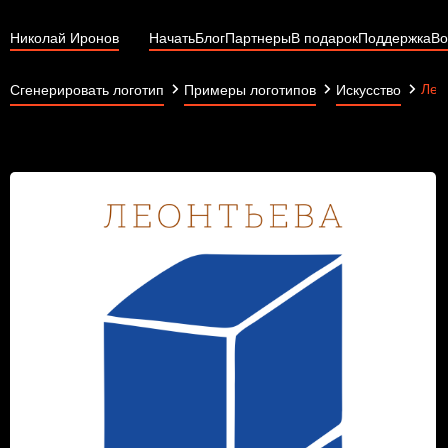
Николай Иронов
Начать
Блог
Партнеры
В подарок
Поддержка
Во
Лео
Сгенерировать логотип
Примеры логотипов
Искусство