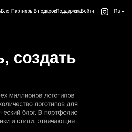
ь
Блог
Партнеры
В подарок
Поддержка
Войти
Ru
, создать
рех миллионов логотипов
количество логотипов для
ческий блог. В портфолио
ики и стили, отвечающие