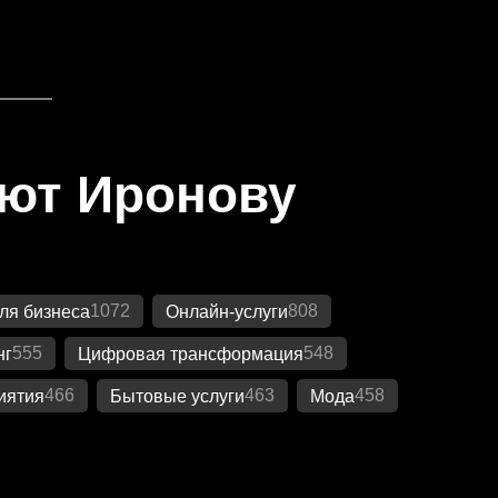
яют Иронову
1072
808
ля бизнеса
Онлайн-услуги
555
548
нг
Цифровая трансформация
466
463
458
иятия
Бытовые услуги
Мода