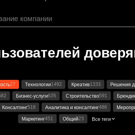
ьзователей довер
27
1492
1333
ость
Технологии
Креатив
Решения д
682
635
591
Бизнес-услуги
Строительство
Бренди
518
486
Консалтинг
Аналитика и консалтинг
Меропр
451
23
Маркетинг
Общий
Все теги