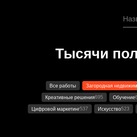
Тысячи пол
Все работы
Загородная недвижим
695
Креативные решения
Обучение
537
523
Цифровой маркетинг
Искусство