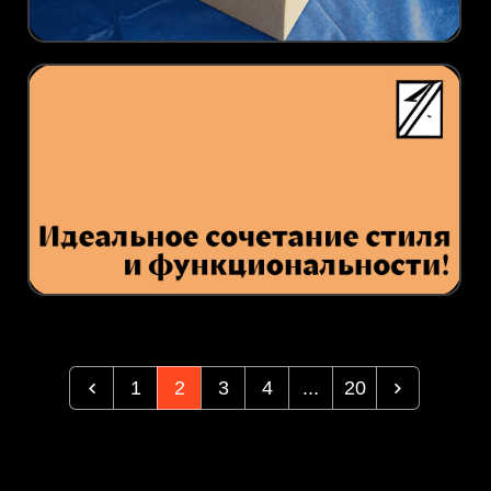
1
2
3
4
...
20