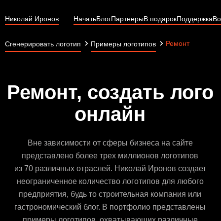
Николай Иронов
Начать
Блог
Партнеры
В подарок
Поддержка
Во
Ремонт
Сгенерировать логотип
Примеры логотипов
Ремонт, создать лого
онлайн
Вне зависимости от сферы бизнеса на сайте
представлено более трех миллионов логотипов
из 70 различных отраслей. Николай Иронов создает
неограниченное количество логотипов для любого
предприятия, будь то строительная компания или
гастрономический блог. В портфолио представлены
примеры логотипов, охватывающих различные