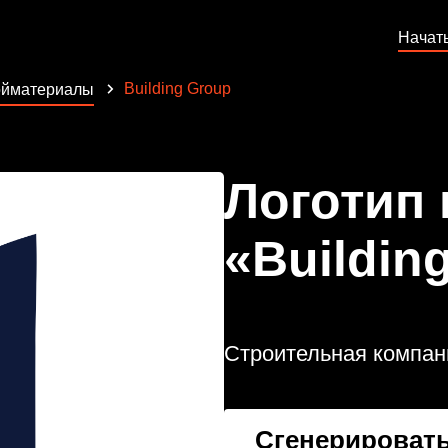
Начат
Building Group
ойматериалы
Логотип
«Buildin
Строительная компан
Сгенерировать