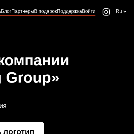
ь
Блог
Партнеры
В подарок
Поддержка
Войти
Ru
 компании
g Group»
ия
 логотип