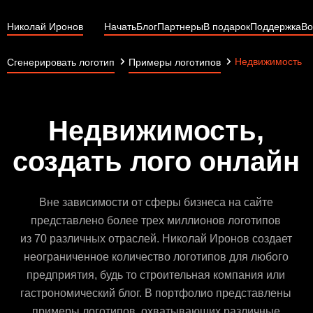
Николай Иронов
Начать
Блог
Партнеры
В подарок
Поддержка
Во
Недвижимость
Сгенерировать логотип
Примеры логотипов
Недвижимость,
создать лого онлайн
Вне зависимости от сферы бизнеса на сайте
представлено более трех миллионов логотипов
из 70 различных отраслей. Николай Иронов создает
неограниченное количество логотипов для любого
предприятия, будь то строительная компания или
гастрономический блог. В портфолио представлены
примеры логотипов, охватывающих различные