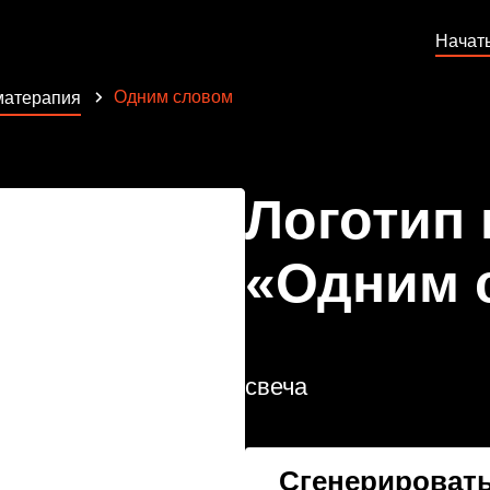
Начат
Одним словом
матерапия
Логотип
«Одним 
свеча
Сгенерировать