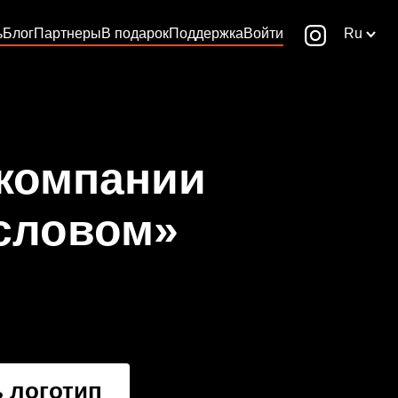
ь
Блог
Партнеры
В подарок
Поддержка
Войти
Ru
 компании
словом»
 логотип