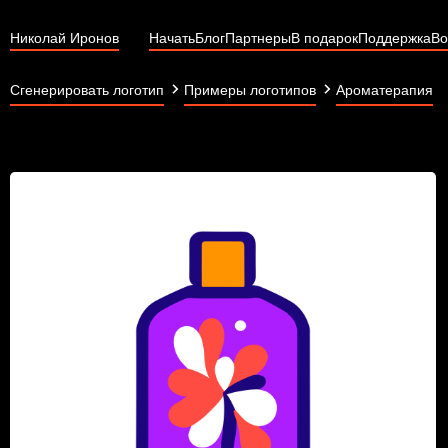
Николай Иронов
Начать
Блог
Партнеры
В подарок
Поддержка
Во
Сгенерировать логотип
Примеры логотипов
Ароматерапия