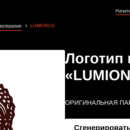
Начат
LUMIONUS
матерапия
Логотип
«LUMIO
ОРИГИНАЛЬНАЯ П
Сгенерировать