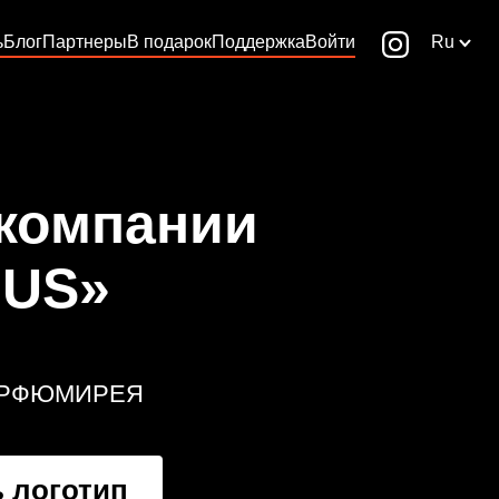
ь
Блог
Партнеры
В подарок
Поддержка
Войти
Ru
 компании
NUS»
АРФЮМИРЕЯ
 логотип