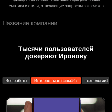
тематики и стили, отвечающие запросам заказчиков.
Тысячи пользователей
доверяют Иронову
347
14
Все работы
Интернет-магазины
Технологии