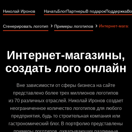
Николай Иронов
Начать
Блог
Партнеры
В подарок
Поддержка
Во
Интернет-магаз
Сгенерировать логотип
Примеры логотипов
Интернет-магазины,
создать лого онлайн
Вне зависимости от сферы бизнеса на сайте
представлено более трех миллионов логотипов
из 70 различных отраслей. Николай Иронов создает
неограниченное количество логотипов для любого
предприятия, будь то строительная компания или
гастрономический блог. В портфолио представлены
примеры логотипов, охватывающих различные