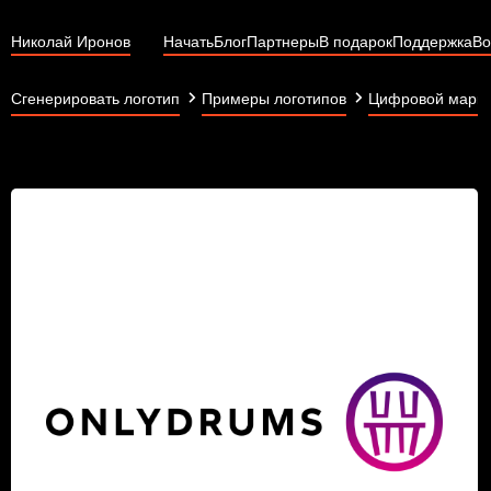
Николай Иронов
Начать
Блог
Партнеры
В подарок
Поддержка
Во
Сгенерировать логотип
Примеры логотипов
Цифровой марке