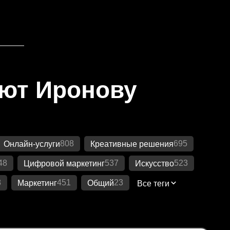
яют Иронову
808
695
Онлайн-услуги
Креативные решения
48
537
523
Цифровой маркетинг
Искусство
8
451
23
Маркетинг
Общий
Все теги