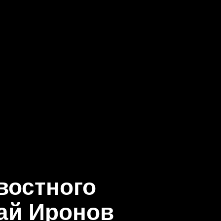
востного
ай Иронов