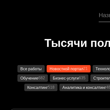
Тысячи пол
21
Все работы
Новостной портал
Технол
682
635
Обучение
Бизнес-услуги
Строител
518
4
Консалтинг
Аналитика и консалтинг