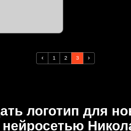
1
2
3
дать логотип для но
с нейросетью Никол