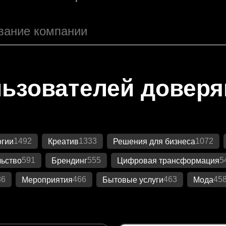
ьзователей довер
1492
1333
1072
огии
Креатив
Решения для бизнеса
591
555
5
ьство
Брендинг
Цифровая трансформация
86
466
463
45
Мероприятия
Бытовые услуги
Мода