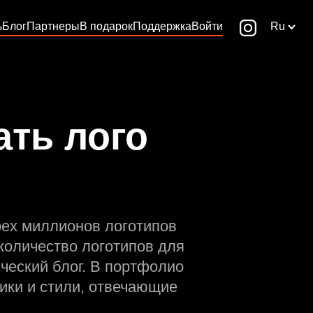
ь
Блог
Партнеры
В подарок
Поддержка
Войти
Ru
ать лого
рех миллионов логотипов
количество логотипов для
ческий блог. В портфолио
ики и стили, отвечающие