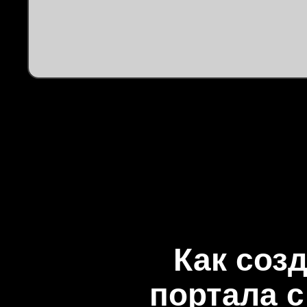
Как соз
портала 