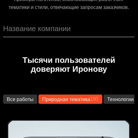
тематики и стили, отвечающие запросам заказчиков.
Тысячи пользователей
доверяют Иронову
191
1
Все работы
Природная тематика
Технологии