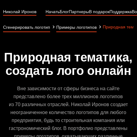
Николай Иронов
Начать
Блог
Партнеры
В подарок
Поддержка
Во
Природная тема
Сгенерировать логотип
Примеры логотипов
Природная тематика,
создать лого онлайн
Вне зависимости от сферы бизнеса на сайте
представлено более трех миллионов логотипов
из 70 различных отраслей. Николай Иронов создает
неограниченное количество логотипов для любого
предприятия, будь то строительная компания или
гастрономический блог. В портфолио представлены
примеры логотипов, охватывающих различные