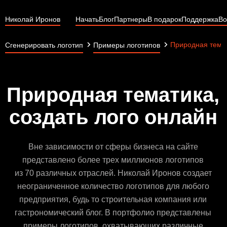
Николай Иронов
Начать
Блог
Партнеры
В подарок
Поддержка
Во
Природная тема
Сгенерировать логотип
Примеры логотипов
Природная тематика,
создать лого онлайн
Вне зависимости от сферы бизнеса на сайте
представлено более трех миллионов логотипов
из 70 различных отраслей. Николай Иронов создает
неограниченное количество логотипов для любого
предприятия, будь то строительная компания или
гастрономический блог. В портфолио представлены
примеры логотипов, охватывающих различные