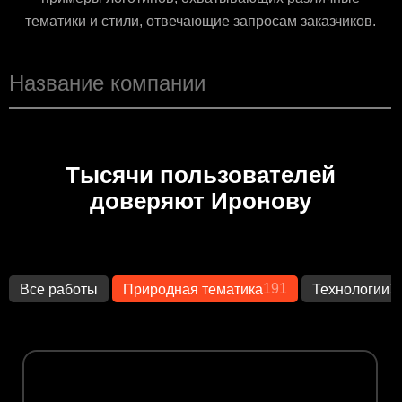
тематики и стили, отвечающие запросам заказчиков.
Тысячи пользователей
доверяют Иронову
191
1
Все работы
Природная тематика
Технологии