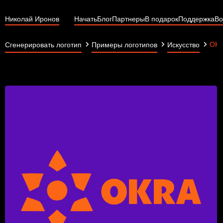
Николай Иронов
Начать
Блог
Партнеры
В подарок
Поддержка
Во
OK
Сгенерировать логотип
Примеры логотипов
Искусство