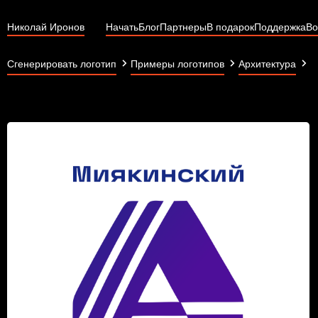
Николай Иронов
Начать
Блог
Партнеры
В подарок
Поддержка
Во
М
Сгенерировать логотип
Примеры логотипов
Архитектура