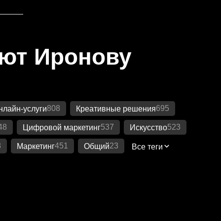
яют Иронову
808
695
нлайн-услуги
Креативные решения
48
537
523
Цифровой маркетинг
Искусство
8
451
23
Маркетинг
Общий
Все теги