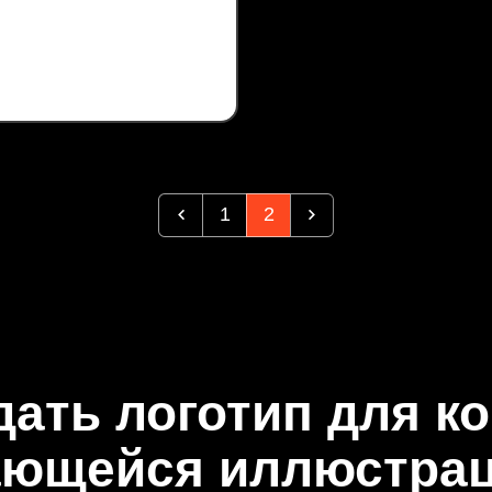
1
2
дать логотип для к
ающейся иллюстрац