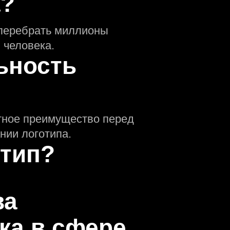
а?
 перебрать миллионы
 человека.
ьность
нтное преимущество перед
нии логотипа.
отип?
ва
ка в сфере