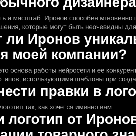
обычного дизайнер
ть и масштаб. Иронов способен мгновенно
шения, которые могут быть неочевидны для
т ли Иронов уникал
ля моей компании?
это основа работы нейросети и еe конкуре
отипов, использующими шаблоны при созда
нести правки в лог
логотип так, как хочется именно вам.
и логотип от Ироно
ации товарного зна