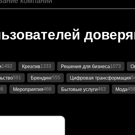
ьзователей довер
1492
1333
1073
и
Креатив
Решения для бизнеса
О
591
555
5
ьство
Брендинг
Цифровая трансформация
86
466
463
45
Мероприятия
Бытовые услуги
Мода