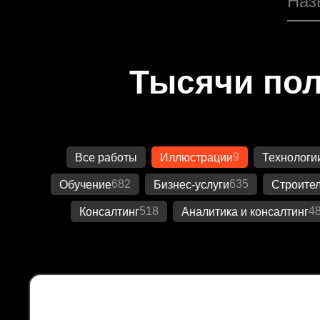
Тысячи пол
9
Все работы
Иллюстрации
Технологи
682
635
Обучение
Бизнес-услуги
Строител
518
4
Консалтинг
Аналитика и консалтинг