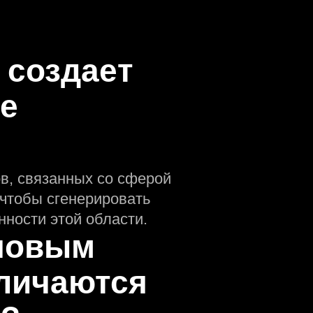
 создаeт
ре
в, связанных со сферой
чтобы сгенерировать
ности этой области.
оновым
личаются