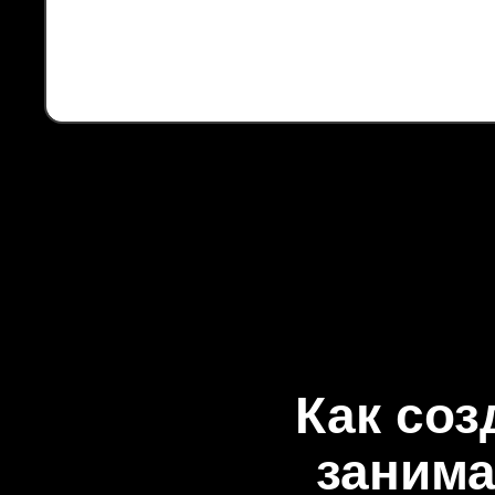
Как соз
заним