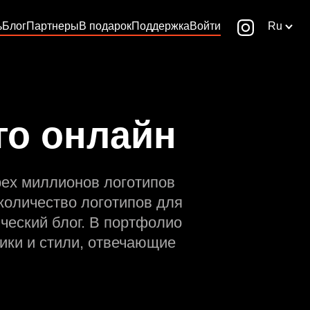
ь
Блог
Партнеры
В подарок
Поддержка
Войти
Ru
го онлайн
рех миллионов логотипов
количество логотипов для
ческий блог. В портфолио
ики и стили, отвечающие