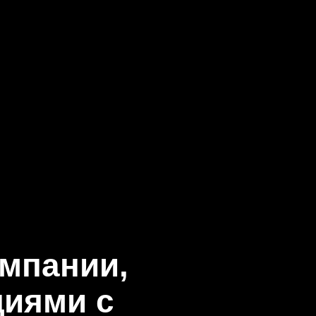
омпании,
иями с