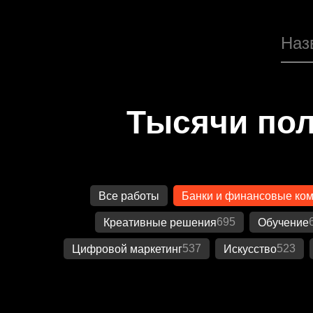
Тысячи пол
Все работы
Банки и финансовые ко
695
Креативные решения
Обучение
537
523
Цифровой маркетинг
Искусство