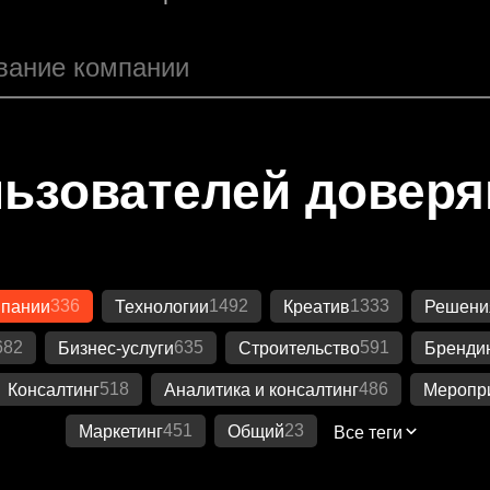
ьзователей довер
336
1492
1333
мпании
Технологии
Креатив
Решения
682
635
591
Бизнес-услуги
Строительство
Бренди
518
486
Консалтинг
Аналитика и консалтинг
Меропр
451
23
Маркетинг
Общий
Все теги