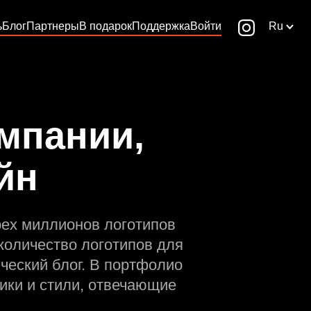
ь
Блог
Партнеры
В подарок
Поддержка
Войти
Ru
мпании,
йн
рех миллионов логотипов
количество логотипов для
ческий блог. В портфолио
ики и стили, отвечающие