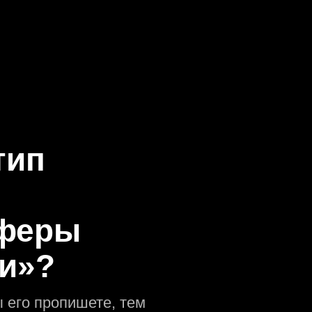
тип
сферы
и»?
 его пропишете, тем