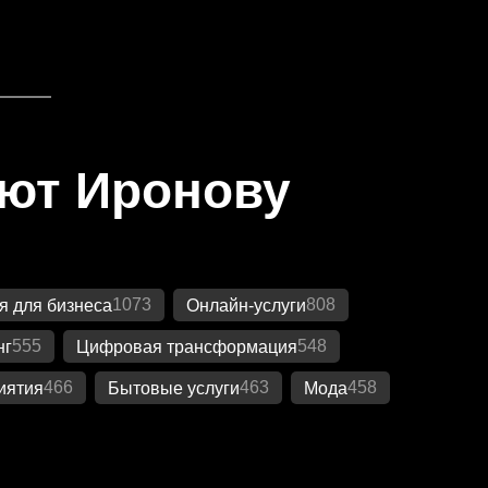
яют Иронову
1073
808
 для бизнеса
Онлайн-услуги
555
548
нг
Цифровая трансформация
466
463
458
иятия
Бытовые услуги
Мода