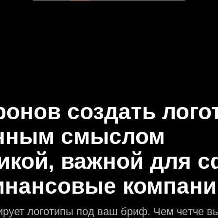
ронов создать лого
eнным смыслом
икой, важной для 
инансовые компани
ирует логотипы под ваш бриф. Чем чeтче вы