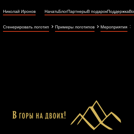
Николай Иронов
Начать
Блог
Партнеры
В подарок
Поддержка
Во
Сгенерировать логотип
Примеры логотипов
Мероприятия