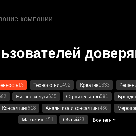
ьзователей довер
13
1492
1333
енность
Технологии
Креатив
Решени
682
635
591
Бизнес-услуги
Строительство
Бренди
518
486
Консалтинг
Аналитика и консалтинг
Меропр
451
23
Маркетинг
Общий
Все теги