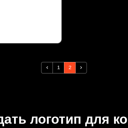
1
2
дать логотип для к