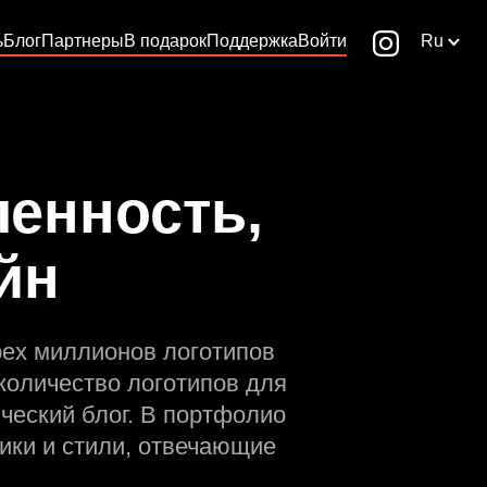
ь
Блог
Партнеры
В подарок
Поддержка
Войти
Ru
енность,
йн
рех миллионов логотипов
количество логотипов для
ческий блог. В портфолио
ики и стили, отвечающие