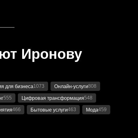
яют Иронову
1073
808
я для бизнеса
Онлайн-услуги
555
548
нг
Цифровая трансформация
466
463
459
иятия
Бытовые услуги
Мода