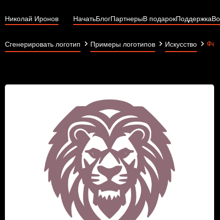
Николай Иронов
Начать
Блог
Партнеры
В подарок
Поддержка
Во
Фед
Сгенерировать логотип
Примеры логотипов
Искусство