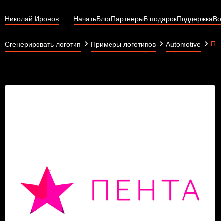
Николай Иронов
Начать
Блог
Партнеры
В подарок
Поддержка
Во
ПЕ
Сгенерировать логотип
Примеры логотипов
Automotive