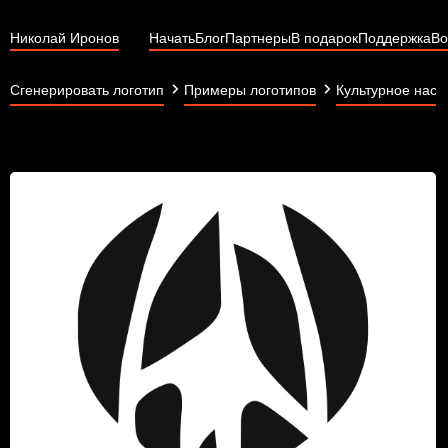
Николай Иронов
Начать
Блог
Партнеры
В подарок
Поддержка
Во
Сгенерировать логотип
Примеры логотипов
Культурное насл