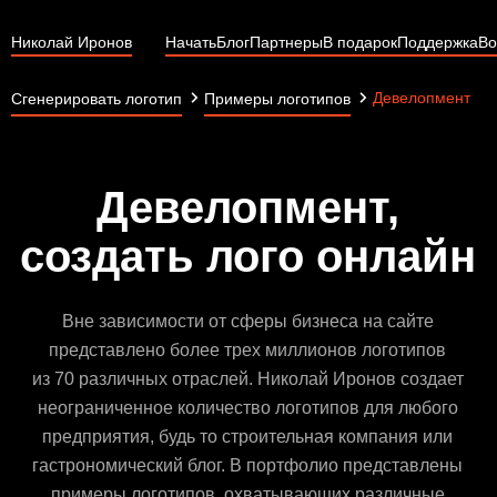
Николай Иронов
Начать
Блог
Партнеры
В подарок
Поддержка
Во
Девелопмент
Сгенерировать логотип
Примеры логотипов
Девелопмент,
создать лого онлайн
Вне зависимости от сферы бизнеса на сайте
представлено более трех миллионов логотипов
из 70 различных отраслей. Николай Иронов создает
неограниченное количество логотипов для любого
предприятия, будь то строительная компания или
гастрономический блог. В портфолио представлены
примеры логотипов, охватывающих различные