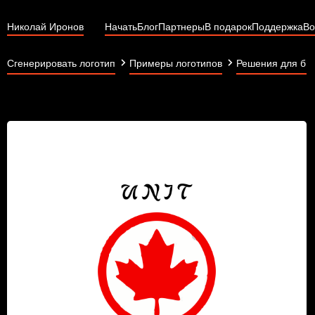
Николай Иронов
Начать
Блог
Партнеры
В подарок
Поддержка
Во
Сгенерировать логотип
Примеры логотипов
Решения для би