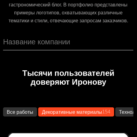
гастрономический блог. В портфолио представлены
примеры логотипов, охватывающих различные
тематики и стили, отвечающие запросам заказчиков.
Тысячи пользователей
доверяют Иронову
154
Все работы
Декоративные материалы
Технол