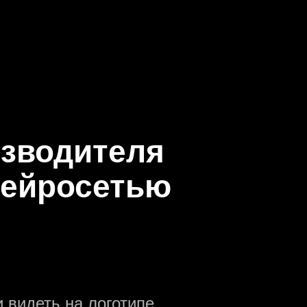
изводителя
нейросетью
 видеть на логотипе.