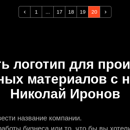
1
...
17
18
19
20
ть логотип для про
ных материалов с 
Николай Иронов
вести название компании.
аботы бизнеса или то, что бы вы хотели