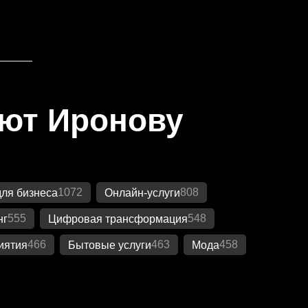
яют Иронову
1072
808
ля бизнеса
Онлайн-услуги
555
548
нг
Цифровая трансформация
466
463
458
иятия
Бытовые услуги
Мода