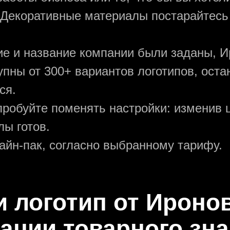
 Декоративные материалы постарайтесь
ние и название компании были заданы, И
упны от 300+ вариантов логотипов, ост
ся.
пробуйте поменять настройки: изменив ц
ы готов.
зайн-пак, согласно выбранному тарифу.
и логотип от Ироно
ации товарного зна