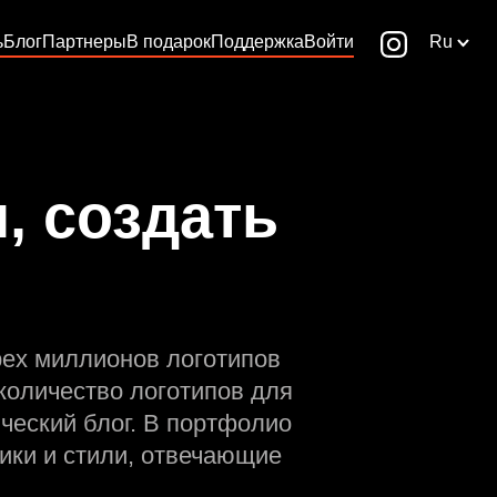
ь
Блог
Партнеры
В подарок
Поддержка
Войти
Ru
, создать
рех миллионов логотипов
количество логотипов для
ческий блог. В портфолио
ики и стили, отвечающие