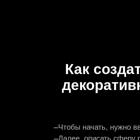
Как созда
декоратив
—
Чтобы начать, нужно в
—
Далее, описать сферу р