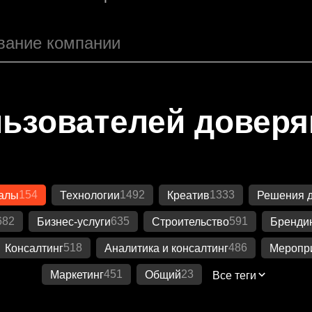
ьзователей довер
154
1492
1333
иалы
Технологии
Креатив
Решения д
682
635
591
Бизнес-услуги
Строительство
Бренди
518
486
Консалтинг
Аналитика и консалтинг
Меропр
451
23
Маркетинг
Общий
Все теги