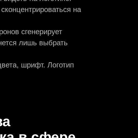
 сконцентрироваться на
ронов сгенерирует
анется лишь выбрать
вета, шрифт. Логотип
ва
ка в сфере