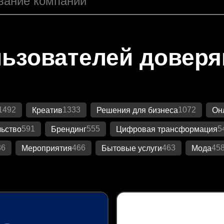
ьзователей довер
1492
1333
1072
Креатив
Решения для бизнеса
Он
591
555
5
ьство
Брендинг
Цифровая трансформация
86
466
463
45
Мероприятия
Бытовые услуги
Мода