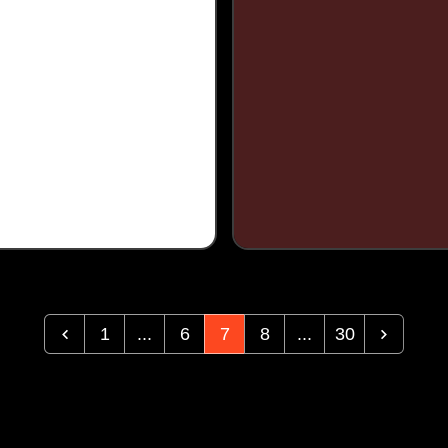
1
...
6
7
8
...
30