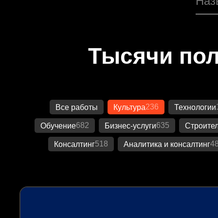
Тысячи пол
236
Все работы
Культура
Технологии
682
635
Обучение
Бизнес-услуги
Строител
518
4
Консалтинг
Аналитика и консалтинг