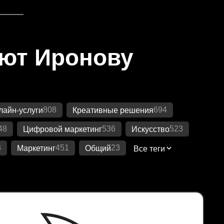
яют Иронову
808
694
лайн-услуги
Креативные решения
48
536
523
Цифровой маркетинг
Искусство
8
451
23
Маркетинг
Общий
Все теги