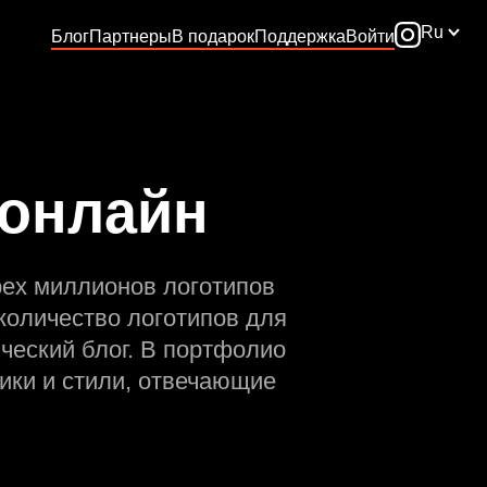
Ru
Блог
Партнеры
В подарок
Поддержка
Войти
 онлайн
рех миллионов логотипов
количество логотипов для
ческий блог. В портфолио
ики и стили, отвечающие