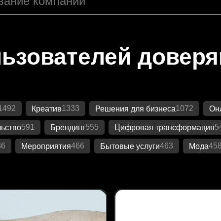
ьзователей довер
1492
1333
1072
Креатив
Решения для бизнеса
Он
591
555
5
ьство
Брендинг
Цифровая трансформация
86
466
463
45
Мероприятия
Бытовые услуги
Мода