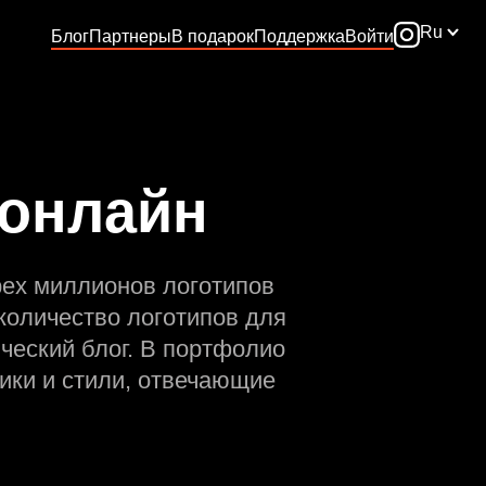
Ru
Блог
Партнеры
В подарок
Поддержка
Войти
 онлайн
рех миллионов логотипов
количество логотипов для
ческий блог. В портфолио
ики и стили, отвечающие