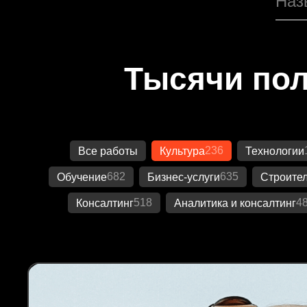
Тысячи пол
236
Все работы
Культура
Технологии
682
635
Обучение
Бизнес-услуги
Строител
518
4
Консалтинг
Аналитика и консалтинг