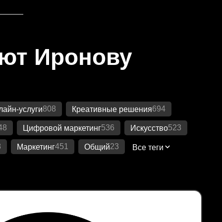
яют Иронову
808
694
лайн-услуги
Креативные решения
48
536
523
Цифровой маркетинг
Искусство
8
451
23
Маркетинг
Общий
Все теги