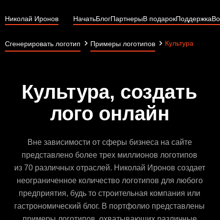
Николай Иронов
Начать
Блог
Партнеры
В подарок
Поддержка
Во
Культура
Сгенерировать логотип
Примеры логотипов
Культура, создать
лого онлайн
Вне зависимости от сферы бизнеса на сайте
представлено более трех миллионов логотипов
из 70 различных отраслей. Николай Иронов создает
неограниченное количество логотипов для любого
предприятия, будь то строительная компания или
гастрономический блог. В портфолио представлены
примеры логотипов, охватывающих различные