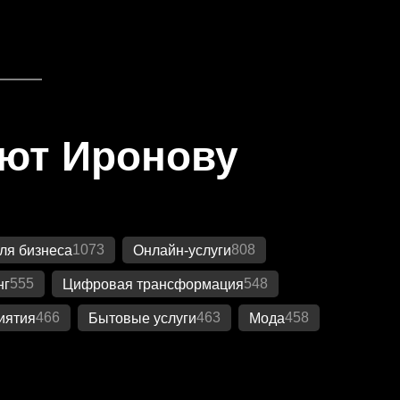
яют Иронову
1073
808
ля бизнеса
Онлайн-услуги
555
548
нг
Цифровая трансформация
466
463
458
иятия
Бытовые услуги
Мода