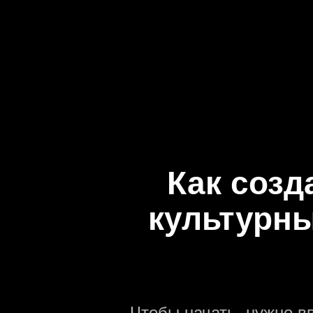
Как созд
культурн
—
Чтобы начать, нужно в