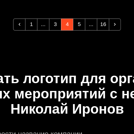
1
...
3
4
5
...
16
ать логотип для ор
ых мероприятий с н
Николай Иронов
вести название компании.