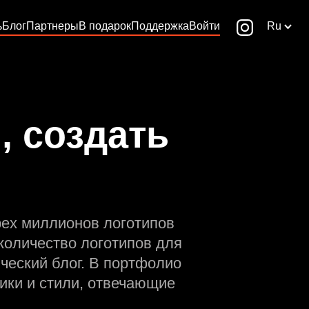
ь
Блог
Партнеры
В подарок
Поддержка
Войти
Ru
, создать
рех миллионов логотипов
количество логотипов для
ческий блог. В портфолио
ики и стили, отвечающие