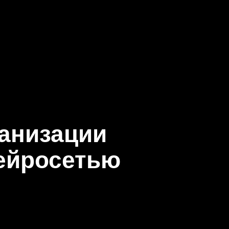
ганизации
ейросетью