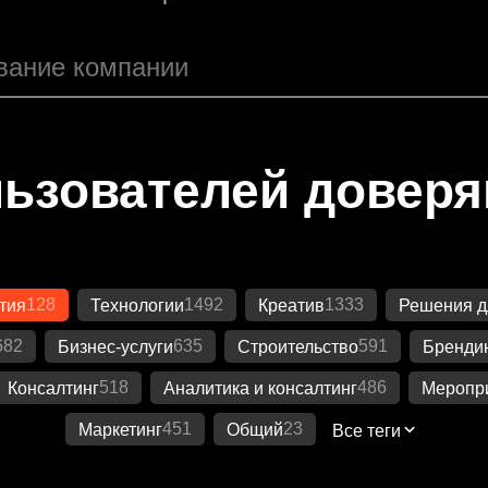
ьзователей довер
128
1492
1333
тия
Технологии
Креатив
Решения д
682
635
591
Бизнес-услуги
Строительство
Бренди
518
486
Консалтинг
Аналитика и консалтинг
Меропр
451
23
Маркетинг
Общий
Все теги