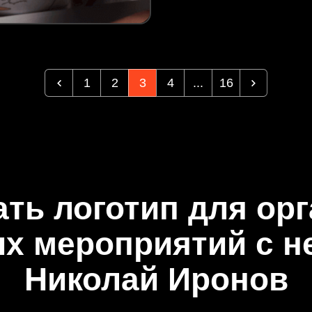
1
2
3
4
...
16
ать логотип для ор
ых мероприятий с н
Николай Иронов