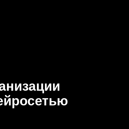
ганизации
ейросетью