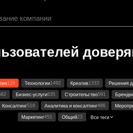
ьзователей довер
128
1492
1333
тия
Технологии
Креатив
Решения д
682
635
591
Бизнес-услуги
Строительство
Бренди
518
486
Консалтинг
Аналитика и консалтинг
Меропр
451
23
Маркетинг
Общий
Все теги