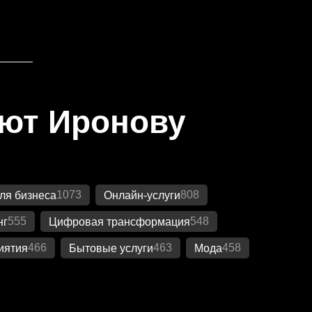
яют Иронову
1073
808
ля бизнеса
Онлайн-услуги
555
548
нг
Цифровая трансформация
466
463
458
иятия
Бытовые услуги
Мода