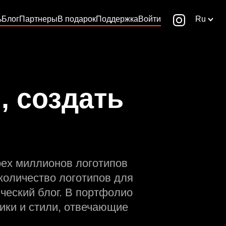
ь
Блог
Партнеры
В подарок
Поддержка
Войти
Ru
, создать
рех миллионов логотипов
количество логотипов для
ческий блог. В портфолио
ики и стили, отвечающие