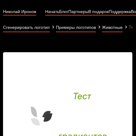
Николай Иронов
Начать
Блог
Партнеры
В подарок
Поддержка
Во
Тес
Сгенерировать логотип
Примеры логотипов
Животные