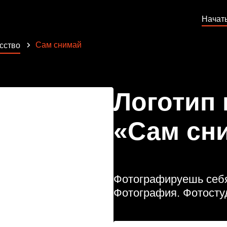
Начат
Сам снимай
сство
Логотип
«Сам сн
Фотографируешь себя 
Фотография. Фотосту