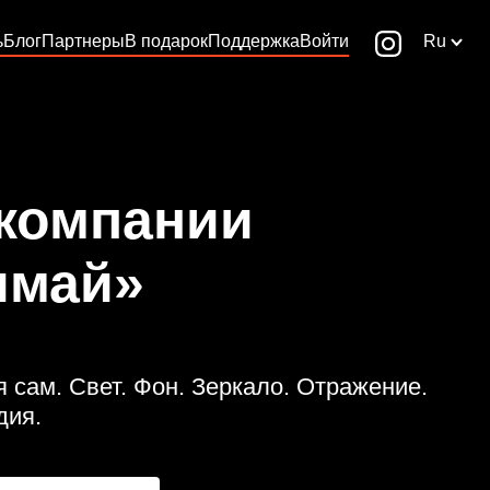
ь
Блог
Партнеры
В подарок
Поддержка
Войти
Ru
 компании
имай»
сам. Свет. Фон. Зеркало. Отражение.
дия.