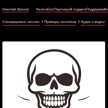
Николай Иронов
Начать
Блог
Партнеры
В подарок
Поддержка
Во
Сгенерировать логотип
Примеры логотипов
Аудио и видеопр